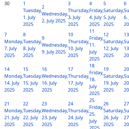
30
1
3
4
5
6
2
Tuesday,
Thursday,
Friday,
Saturday,
Su
Wednesday,
1. July
3. July
4. July
5. July
6.
2. July 2025
2025
2025
2025
2025
20
11
7
8
10
12
13
9
Friday,
Monday,
Tuesday,
Thursday,
Saturday,
Su
Wednesday,
11.
7. July
8. July
10. July
12. July
13
9. July 2025
July
2025
2025
2025
2025
20
2025
18
14
15
16
17
19
20
Friday,
Monday,
Tuesday,
Wednesday,
Thursday,
Saturday,
Su
18.
14. July
15. July
16. July
17. July
19. July
20
July
2025
2025
2025
2025
2025
20
2025
25
21
22
23
24
26
27
Friday,
Monday,
Tuesday,
Wednesday,
Thursday,
Saturday,
Su
25.
21. July
22. July
23. July
24. July
26. July
27
July
2025
2025
2025
2025
2025
20
2025